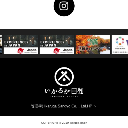
管理學) Ikaruga Sangyo Co.，Ltd.HP ＞
COPYRIGHT © 2019 ikaruga-biyori